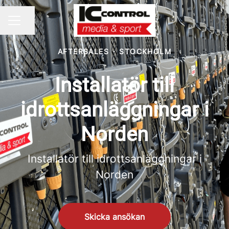
Dela sidan
KARRIÄRMENY
AFTERSALES
·
STOCKHOLM
Installatör till
idrottsanläggningar i
Norden
Installatör till idrottsanläggningar i
Norden
Skicka ansökan